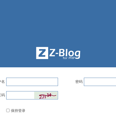
户名
密码
证码
保持登录